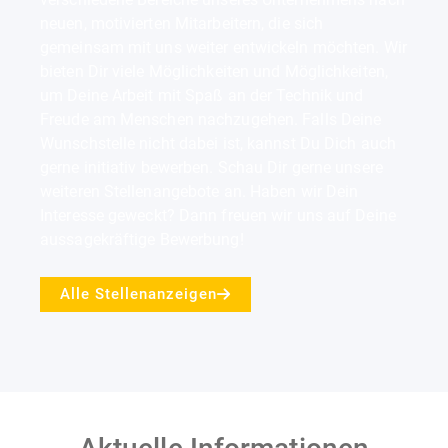
neuen, motivierten Mitarbeitern, die sich
gemeinsam mit uns weiter entwickeln möchten. Wir
bieten Dir viele Möglichkeiten und Möglichkeiten,
um Deine Arbeit mit Spaß an der Technik und
Freude am Menschen nachzugehen. Falls Deine
Wunschstelle nicht dabei ist, kannst Du Dich auch
gerne initiativ bewerben. Schau Dir gerne unsere
weiteren Stellenangebote an. Haben wir Dein
Interesse geweckt? Dann freuen wir uns auf Deine
aussagekräftige Bewerbung!
Alle Stellenanzeigen