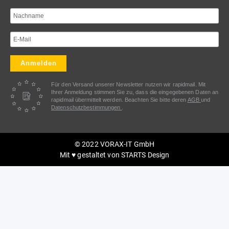
Anmelden
Für den Versand unserer Newsletter nutzen wir rapidmail. Mit
Ihrer Anmeldung stimmen Sie zu, dass die eingegebenen Daten an
rapidmail übermittelt werden. Beachten Sie bitte deren
AGB
und
Datenschutzbestimmungen
.
© 2022 VORAX-IT GmbH
Mit ♥ gestaltet von
STARTS Design