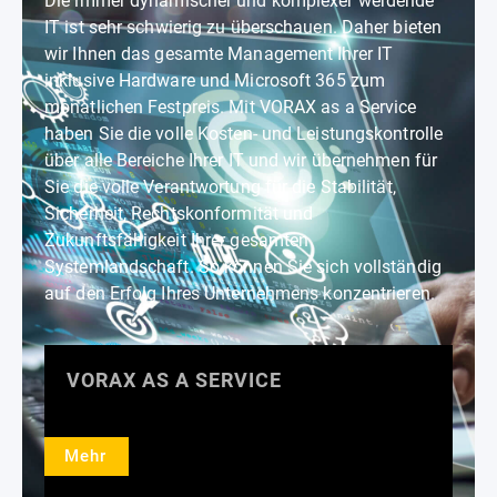
Die immer dynamischer und komplexer werdende
IT ist sehr schwierig zu überschauen. Daher bieten
wir Ihnen das gesamte Management Ihrer IT
inklusive Hardware und Microsoft 365 zum
monatlichen Festpreis. Mit VORAX as a Service
haben Sie die volle Kosten- und Leistungskontrolle
über alle Bereiche Ihrer IT und wir übernehmen für
Sie die volle Verantwortung für die Stabilität,
Sicherheit, Rechtskonformität und
Zukunftsfähigkeit Ihrer gesamten
Systemlandschaft. So können Sie sich vollständig
auf den Erfolg Ihres Unternehmens konzentrieren.
VORAX AS A SERVICE
Mehr