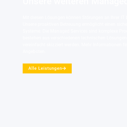
Unsere weiteren Managed
MANAGED MONIT
Mit diesen Lösungen können Störungen an Ihrer IT
Unsere proaktiven Betreuung ermöglicht einen siche
Systeme. Die Managed Services sind komplexe Prod
bestehen aus verschiedenen technischen Lösungen 
Mehr
vereinfacht skizziert werden. Mehr Informationen f
Angeboten.
Alle Leistungen