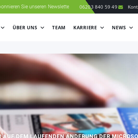
seren Newsletter! Klicken Sie hier
06203 840 59 49
Kont
ÜBER UNS
TEAM
KARRIERE
NEWS
R AUF DEM LAUFENDEN ÄNDERUNG DER MICROSO