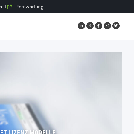
akt
Fernwartung
FT LIZENZ MODELLE