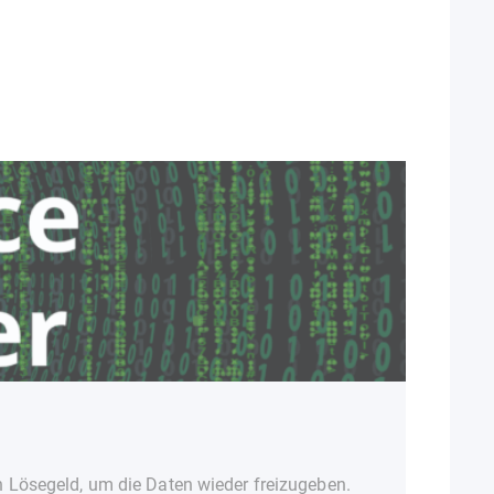
HOH
29. DE
 Lösegeld, um die Daten wieder freizugeben.
Die Si