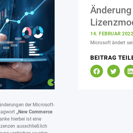
Änderung 
Lizenzmod
14. FEBRUAR 202
Microsoft ändert se
BEITRAG TEIL
nderungen der Microsoft-
hlagwort
„New Commerce
nke hierbei ist eine
zenzen ausschließlich