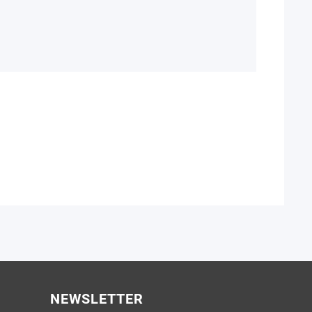
Verfüg
Mehr
NEWSLETTER